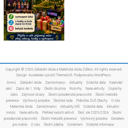
Copyright © 2026
Základní škola a Mateřská škola Zdíkov
. All rights reserved.
Design:
Accelerate
vytvořil ThemeGrill. Podporováno
WordPress
.
Domů
Základní škola
Zaměstnanci
Aktuality
Důležitá data
Kalendář
akcí
Zápis do 1. třídy
Školní družina
Rozvrhy
Naše aktivity
Úspěchy
žáků
Zájmové útvary
Školní poradenské pracoviště
Školní metodik
prevence
Výchovný poradce
Školská rada
Pobočka ZUŠ Stachy
O nás
Mateřská škola
Zaměstnanci
Aktuality MŠ
Důležitá data
Aktuální
měsíc
Naše aktivity
Přehled našich aktivit
Škol. rok 2025/2026
Školní
poradenské pracoviště
Školní metodik prevence
Výchovný poradce
Desatero
pro rodiče
O nás
Školní jídelna
Oznámení
Důležité informace