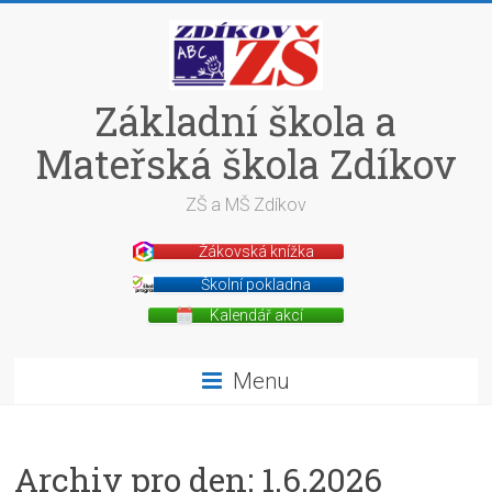
Skip
to
content
Základní škola a
Mateřská škola Zdíkov
ZŠ a MŠ Zdíkov
Žákovská knížka
Školní pokladna
Kalendář akcí
Menu
Archiv pro den:
1.6.2026