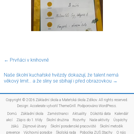
←
Prvňáci v knihovně
Naše školní kuchařské hvězdy dokazují, že talent nemá
věkový limit… a že sliny se sbíhají i před obrazovkou
→
Copyright © 2026
Základní škola a Mateřská škola Zdíkov
. All rights reserved.
Design:
Accelerate
vytvořil ThemeGrill. Podporováno
WordPress
.
Domů
Základní škola
Zaměstnanci
Aktuality
Důležitá data
Kalendář
akcí
Zápis do 1. třídy
Školní družina
Rozvrhy
Naše aktivity
Úspěchy
žáků
Zájmové útvary
Školní poradenské pracoviště
Školní metodik
prevence
Výchovný poradce
Školská rada
Pobočka ZUŠ Stachy
O nás