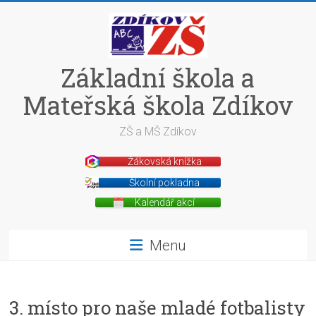
Skip
to
content
Základní škola a
Mateřská škola Zdíkov
ZŠ a MŠ Zdíkov
Žákovská knížka
Školní pokladna
Kalendář akcí
Menu
3. místo pro naše mladé fotbalisty