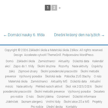
1
2
►
←
Domácí nauky 6. třída
Dnešní krásný den na lyžích
→
Copyright © 2026
Základní škola a Mateřská škola Zdíkov
. All rights reserved.
Design:
Accelerate
vytvořil ThemeGrill. Podporováno
WordPress
.
Domů
Základní škola
Zaměstnanci
Aktuality
Důležitá data
Kalendář
akcí
Zápis do 1. třídy
Školní družina
Rozvrhy
Naše aktivity
Úspěchy
žáků
Zájmové útvary
Školní poradenské pracoviště
Školní metodik
prevence
Výchovný poradce
Školská rada
Pobočka ZUŠ Stachy
O nás
Mateřská škola
Zaměstnanci
Aktuality MŠ
Důležitá data
Aktuální
měsíc
Naše aktivity
Přehled našich aktivit
Škol. rok 2025/2026
Školní
poradenské pracoviště
Školní metodik prevence
Výchovný poradce
Desatero
pro rodiče
O nás
Školní jídelna
Oznámení
Důležité informace
Jídelníček
Seznam alergenů
Vnitřní řády
Školní akce ZŠ a MŠ
Projekty
Pro rodiče
Úřední deska
Kontakty