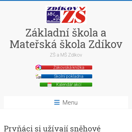
Skip
to
content
Základní škola a
Mateřská škola Zdíkov
ZŠ a MŠ Zdíkov
Žákovská knížka
Školní pokladna
Kalendář akcí
Menu
Prvňáci si užívají sněhové