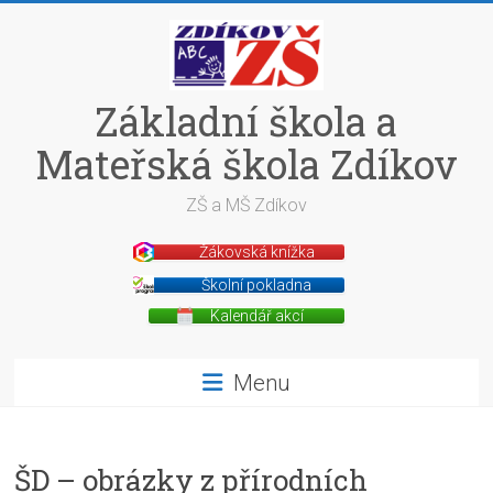
Skip
to
content
Základní škola a
Mateřská škola Zdíkov
ZŠ a MŠ Zdíkov
Žákovská knížka
Školní pokladna
Kalendář akcí
Menu
ŠD – obrázky z přírodních