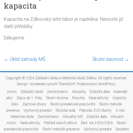
kapacita
Kapacita na Zdíkovský letní tábor je naplněna. Nenoste již
další přihlášky.
Děkujeme
←
Úklid zahrady MŠ
Školní slavnost
→
Copyright © 2026
Základní škola a Mateřská škola Zdíkov
. All rights reserved.
Design:
Accelerate
vytvořil ThemeGrill. Podporováno
WordPress
.
Domů
Základní škola
Zaměstnanci
Aktuality
Důležitá data
Kalendář
akcí
Zápis do 1. třídy
Školní družina
Rozvrhy
Naše aktivity
Úspěchy
žáků
Zájmové útvary
Školní poradenské pracoviště
Školní metodik
prevence
Výchovný poradce
Školská rada
Pobočka ZUŠ Stachy
O nás
Mateřská škola
Zaměstnanci
Aktuality MŠ
Důležitá data
Aktuální
měsíc
Naše aktivity
Přehled našich aktivit
Škol. rok 2025/2026
Školní
poradenské pracoviště
Školní metodik prevence
Výchovný poradce
Desatero