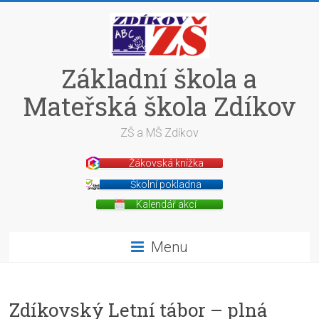
Skip
to
content
Základní škola a
Mateřská škola Zdíkov
ZŠ a MŠ Zdíkov
Žákovská knížka
Školní pokladna
Kalendář akcí
Menu
Zdíkovský Letní tábor – plná