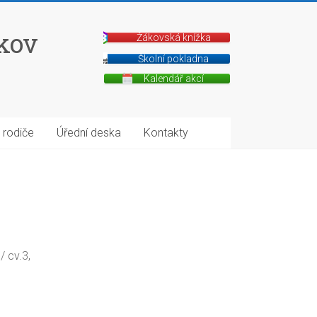
íkov
Žákovská knížka
Školní pokladna
Kalendář akcí
 rodiče
Úřední deska
Kontakty
/ cv.3,