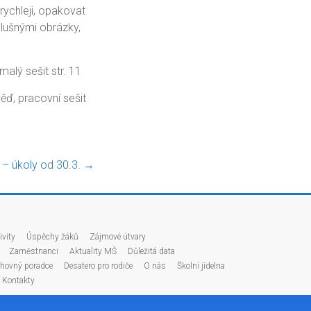
rychleji, opakovat
říslušnými obrázky,
malý sešit str. 11
ěď, pracovní sešit
j – úkoly od 30.3.
→
ivity
Úspěchy žáků
Zájmové útvary
Zaměstnanci
Aktuality MŠ
Důležitá data
hovný poradce
Desatero pro rodiče
O nás
Školní jídelna
Kontakty