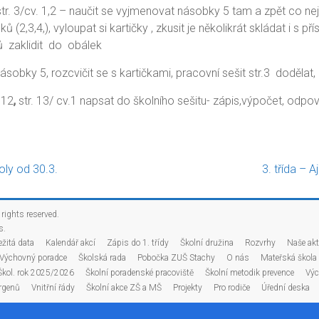
str. 3/cv. 1,2 – naučit se vyjmenovat násobky 5 tam a zpět co nej
ků (2,3,4,), vyloupat si kartičky , zkusit je několikrát skládat i s p
 zaklidit do obálek
sobky 5, rozcvičit se s kartičkami, pracovní sešit str.3 dodělat, 
 12
,
str. 13/ cv.1 napsat do školního sešitu- zápis,výpočet, odpov
koly od 30.3.
3. třída – A
l rights reserved.
s
.
ežitá data
Kalendář akcí
Zápis do 1. třídy
Školní družina
Rozvrhy
Naše akt
Výchovný poradce
Školská rada
Pobočka ZUŠ Stachy
O nás
Mateřská škola
Škol. rok 2025/2026
Školní poradenské pracoviště
Školní metodik prevence
Výc
rgenů
Vnitřní řády
Školní akce ZŠ a MŠ
Projekty
Pro rodiče
Úřední deska