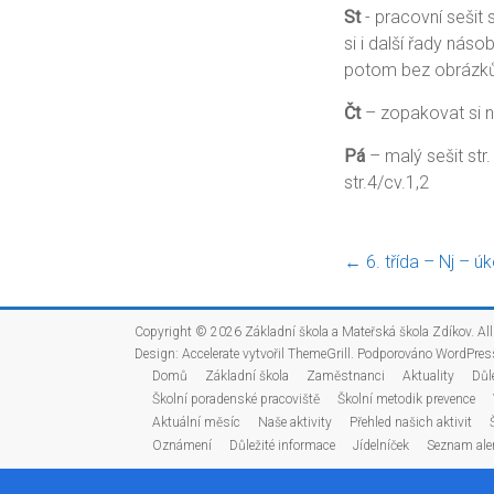
St
- pracovní sešit 
si i další řady násob
potom bez obrázků
Čt
– zopakovat si ná
Pá
– malý sešit str.
str.4/cv.1,2
←
6. třída – Nj – ú
Copyright © 2026
Základní škola a Mateřská škola Zdíkov
. Al
Design:
Accelerate
vytvořil ThemeGrill. Podporováno
WordPres
Domů
Základní škola
Zaměstnanci
Aktuality
Důl
Školní poradenské pracoviště
Školní metodik prevence
Aktuální měsíc
Naše aktivity
Přehled našich aktivit
Oznámení
Důležité informace
Jídelníček
Seznam ale