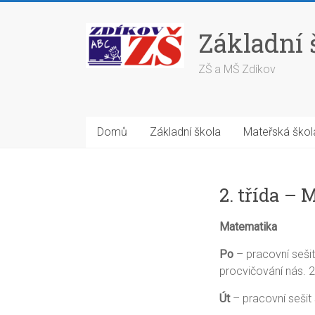
Skip
to
Základní 
content
ZŠ a MŠ Zdíkov
Domů
Základní škola
Mateřská škol
2. třída – 
Matematika
Po
– pracovní sešit
procvičování nás. 2
Út
– pracovní sešit 