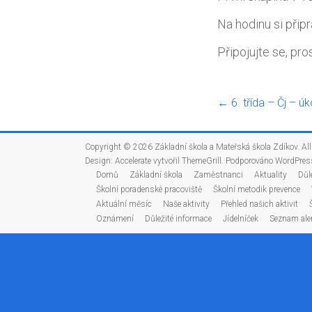
Na hodinu si připr
Připojujte se, pr
←
6. třída – Čj – úk
Copyright © 2026
Základní škola a Mateřská škola Zdíkov
. Al
Design:
Accelerate
vytvořil ThemeGrill. Podporováno
WordPres
Domů
Základní škola
Zaměstnanci
Aktuality
Důl
Školní poradenské pracoviště
Školní metodik prevence
Aktuální měsíc
Naše aktivity
Přehled našich aktivit
Oznámení
Důležité informace
Jídelníček
Seznam ale