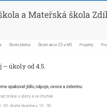
škola a Mateřská škola Zd
a
Školní jídelna
Školní akce ZŠ a MŠ
Projekty
Pro
j – úkoly od 4.5.
me opakovat jídlo, nápoje, ovoce a zeleninu
t online v úterý a ve čtvrtek.
 : 00, druhá skupina v 10 : 30.