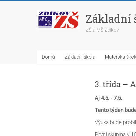
Skip
to
Základní 
content
ZŠ a MŠ Zdíkov
Domů
Základní škola
Mateřská škol
3. třída – A
Aj 4.5. - 7.5.
Tento týden bude
Výuka bude probíha
První skupina v 10