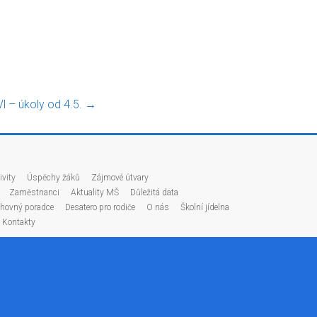
 Vl – úkoly od 4.5.
→
ivity
Úspěchy žáků
Zájmové útvary
Zaměstnanci
Aktuality MŠ
Důležitá data
hovný poradce
Desatero pro rodiče
O nás
Školní jídelna
Kontakty