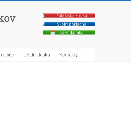
íkov
Žákovská knížka
Školní pokladna
Kalendář akcí
 rodiče
Úřední deska
Kontakty