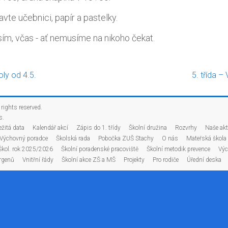
avte učebnici, papír a pastelky.
osím, včas - ať nemusíme na nikoho čekat.
oly od 4.5.
5. třída –
l rights reserved.
s
.
ežitá data
Kalendář akcí
Zápis do 1. třídy
Školní družina
Rozvrhy
Naše akt
Výchovný poradce
Školská rada
Pobočka ZUŠ Stachy
O nás
Mateřská škola
Škol. rok 2025/2026
Školní poradenské pracoviště
Školní metodik prevence
Výc
rgenů
Vnitřní řády
Školní akce ZŠ a MŠ
Projekty
Pro rodiče
Úřední deska